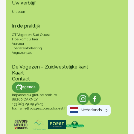
Uw verblijf
Uit eten
In de praktijk
OT Vogezen Sud Ouest
Hoe komt u hier
Vervoer
Toeristenbelasting
Vogezenpas
De Vogezen – Zuidwestelijke kant
Kaart
Contact
genda
Agenda
Impasse du groupe scolaire
88260 DARNEY
+33 (0)3 29 09 96 45
tourisme@vosgescotesudouest.fr
Nederlands