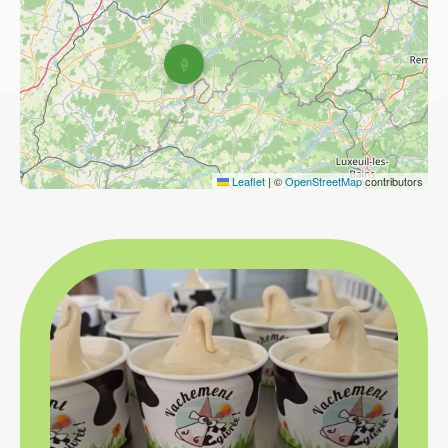
Leaflet
|
©
OpenStreetMap
contributors