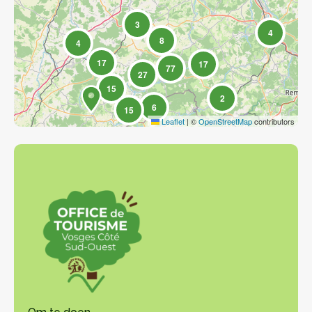
3
4
8
4
17
17
77
27
15
2
6
15
Leaflet
|
©
OpenStreetMap
contributors