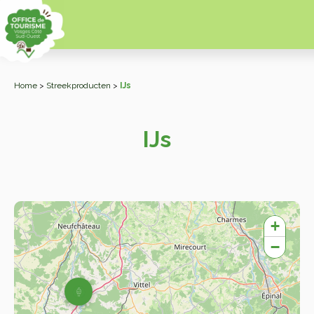
Home
>
Streekproducten
>
IJs
IJs
+
−