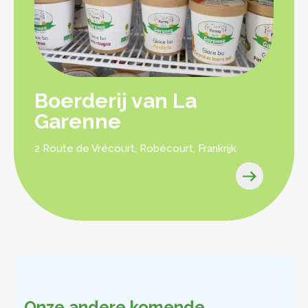
Boerderij van La
Garenne
2 Route de Vrécourt, Robécourt, Frankrijk
Onze andere komende