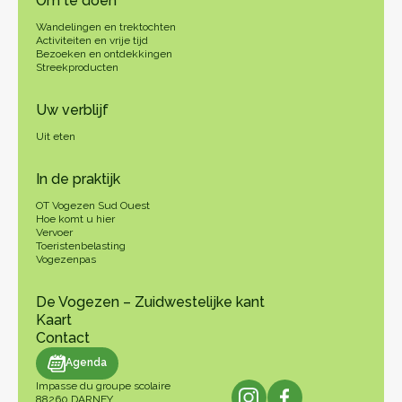
Om te doen
Wandelingen en trektochten
Activiteiten en vrije tijd
Bezoeken en ontdekkingen
Streekproducten
Uw verblijf
Uit eten
In de praktijk
OT Vogezen Sud Ouest
Hoe komt u hier
Vervoer
Toeristenbelasting
Vogezenpas
De Vogezen – Zuidwestelijke kant
Kaart
Contact
genda
Agenda
Impasse du groupe scolaire
88260 DARNEY