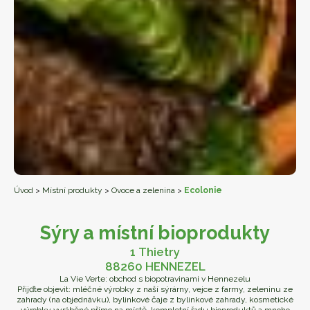
Úvod
>
Místní produkty
>
Ovoce a zelenina
>
Ecolonie
Sýry a místní bioprodukty
1 Thietry
88260 HENNEZEL
La Vie Verte: obchod s biopotravinami v Hennezelu
Přijďte objevit: mléčné výrobky z naší sýrárny, vejce z farmy, zeleninu ze
zahrady (na objednávku), bylinkové čaje z bylinkové zahrady, kosmetické