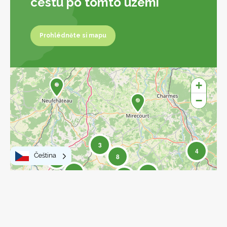
cestu po tomto území
Prohlédněte si mapu
Prohlédněte si mapu
+
−
3
4
Čeština
8
4
17
17
77
27
15
2
6
15
Leaflet
|
©
OpenStreetMap
contributors