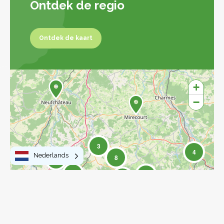
Ontdek de regio
Ontdek de kaart
Ontdek de kaart
+
−
3
4
Nederlands
8
4
17
17
77
27
15
2
6
15
Leaflet
|
©
OpenStreetMap
contributors