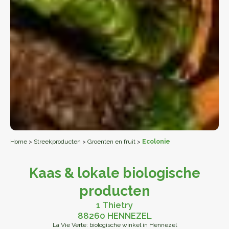
Home
>
Streekproducten
>
Groenten en fruit
>
Ecolonie
Kaas & lokale biologische
producten
1 Thietry
88260 HENNEZEL
La Vie Verte: biologische winkel in Hennezel