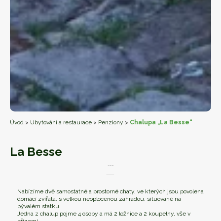
Úvod
>
Ubytování a restaurace
>
Penziony
>
Chalupa „La Besse“
La Besse
Nabízíme dvě samostatné a prostorné chaty, ve kterých jsou povolena
domácí zvířata, s velkou neoplocenou zahradou, situované na
bývalém statku.
Jedna z chalup pojme 4 osoby a má 2 ložnice a 2 koupelny, vše v
přízemí.