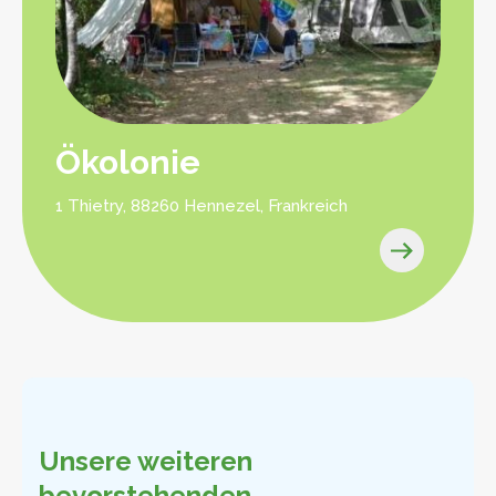
Ökolonie
1 Thietry, 88260 Hennezel, Frankreich
Unsere weiteren
bevorstehenden