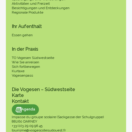
Aktivitäten und Freizeit
Besichtigungen und Entdeckungen
Regionale Produkte
Ihr Aufenthalt
Essen gehen
In der Praxis
TO Vogesen Südwestseite
Wie Sie anreisen
Sich fortbewegen
Kurtaxe
Vogesenpass
Die Vogesen – Südwestseite
Karte
Kontakt
genda
Agenda
Impasse du groupe scolaire (Sackgasse der Schulgruppe)
88260 DARNEY
+33 (0)3 29 09 96 45
tourisme@vosgescotesudouest.fr