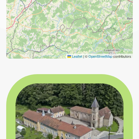
Leaflet
|
©
OpenStreetMap
contributors