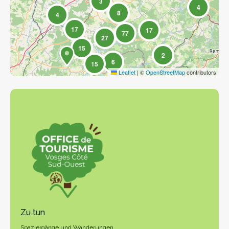
3
4
8
4
17
17
77
27
15
2
6
15
Leaflet
|
©
OpenStreetMap
contributors
Zu tun
Spaziergänge und Wanderungen