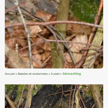
Accueil
>
Balades et randonnées
>
À pied
>
Géocaching