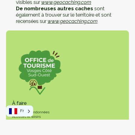
visibles sur
www.geocaching.com
De nombreuses autres caches
sont
également à trouver sur le territoire et sont
recensées sur
www.geocaching.com
À faire
Fr
Balades et randonnées
Activités et loisirs
Visistes et découvertes
Produits du terroir