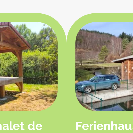
alet de
Ferienhau