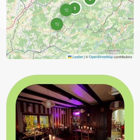
3
Leaflet
|
©
OpenStreetMap
contributors