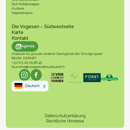
Sich fortbewegen
Kurtaxe
Vogesenpass
Die Vogesen – Südwestseite
Karte
Kontakt
genda
Agenda
Impasse du groupe scolaire (Sackgasse der Schulgruppe)
88260 DARNEY
+33 (0)3 29 09 96 45
tourisme@vosgescotesudouest.fr
Deutsch
Datenschutzerklärung
Rechtliche Hinweise