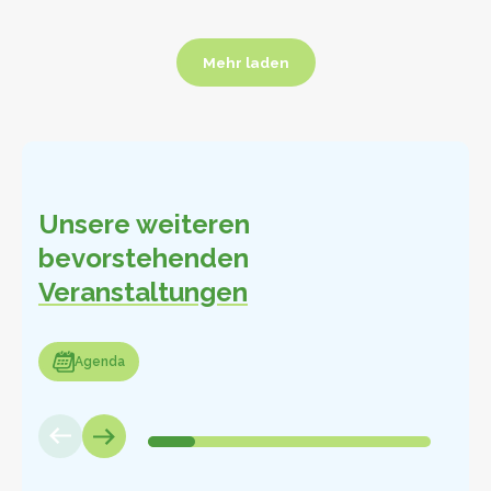
Mehr laden
Mehr laden
Unsere weiteren
bevorstehenden
Veranstaltungen
enda
Agenda