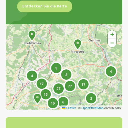
Entdecken Sie die Karte
Entdecken Sie die Karte
+
−
3
4
8
4
17
17
77
27
15
2
6
15
Leaflet
|
©
OpenStreetMap
contributors