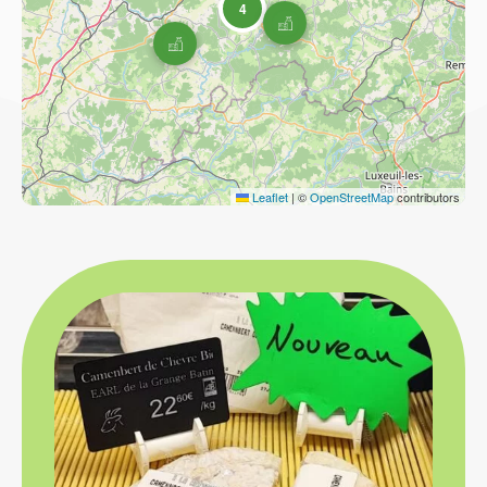
4
Leaflet
|
©
OpenStreetMap
contributors