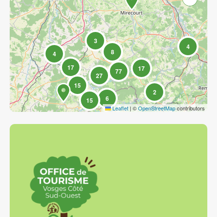
3
4
8
4
17
17
77
27
15
2
6
15
Leaflet
|
©
OpenStreetMap
contributors