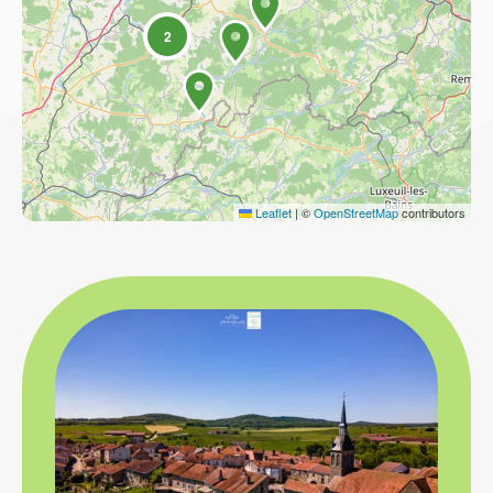
2
Leaflet
|
©
OpenStreetMap
contributors