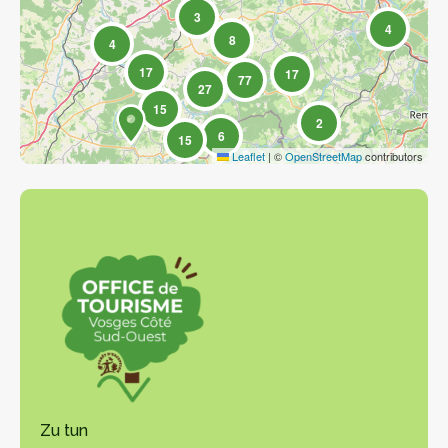
3
4
8
4
17
17
77
27
15
2
6
15
Leaflet
|
©
OpenStreetMap
contributors
Zu tun