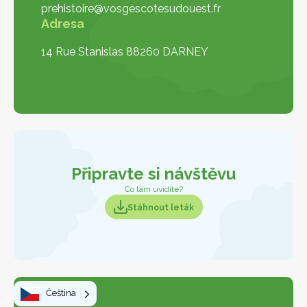
prehistoire@vosgescotesudouest.fr
Adresa
14 Rue Stanislas 88260 DARNEY
Připravte si návštěvu
Co tam uvidíte?
Stáhnout leták
Stáhnout leták
Čeština