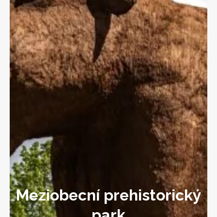
Meziobecní prehistorický
park