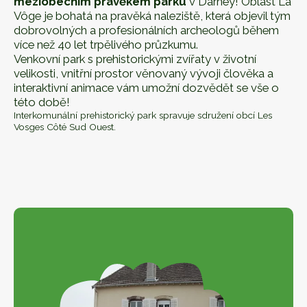
meziobecním pravěkém parku
v Darney! Oblast La
Vôge je bohatá na pravěká naleziště, která objevil tým
dobrovolných a profesionálních archeologů během
více než 40 let trpělivého průzkumu.
Venkovní park s prehistorickými zvířaty v životní
velikosti, vnitřní prostor věnovaný vývoji člověka a
interaktivní animace vám umožní dozvědět se vše o
této době!
Interkomunální prehistorický park spravuje sdružení obcí Les
Vosges Côté Sud Ouest.