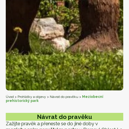
Úvod
>
Prohlídky a objevy
>
Návrat do pravěku
>
Meziobecní
prehistorický park
Návrat do pravěku
Zažijte pravěk a přeneste se do jiné doby v