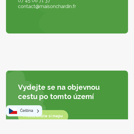
07 45 06 71 37
contact@maisonchardin.fr
Vydejte se na objevnou
cestu po tomto území
Čeština
Prohlédněte si mapu
Prohlédněte si mapu