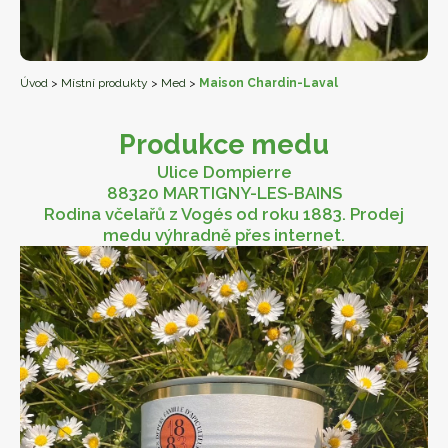
Úvod
>
Místní produkty
>
Med
>
Maison Chardin-Laval
Produkce medu
Ulice Dompierre
88320 MARTIGNY-LES-BAINS
Rodina včelařů z Vogés od roku 1883. Prodej
medu výhradně přes internet.