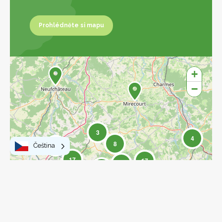
Prohlédněte si mapu
Prohlédněte si mapu
+
−
3
4
8
4
Čeština
17
17
77
27
15
2
6
15
Leaflet
|
©
OpenStreetMap
contributors