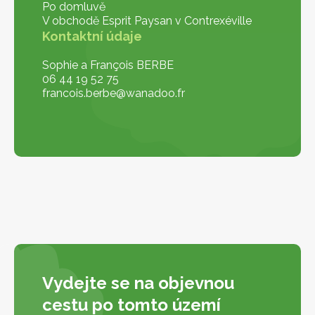
Po domluvě
V obchodě Esprit Paysan v Contrexéville
Kontaktní údaje
Sophie a François BERBE
06 44 19 52 75
francois.berbe@wanadoo.fr
Vydejte se na objevnou
cestu po tomto území