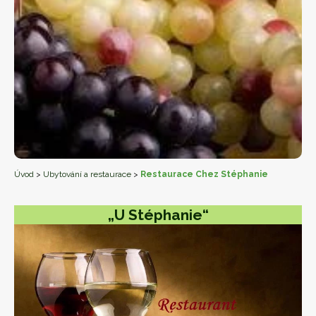
Úvod
>
Ubytování a restaurace
>
Restaurace Chez Stéphanie
„U Stéphanie“