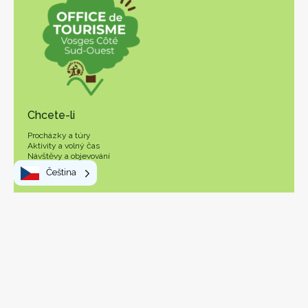
Chcete-li
Procházky a túry
Aktivity a volný čas
Návštěvy a objevování
Místní produkty
Čeština
Váš pobyt
Stravování mimo domov
V praxi
OT Vosges Sud Ouest
Jak se sem dostat
Jak se dostat kolem
Návštěvnická daň