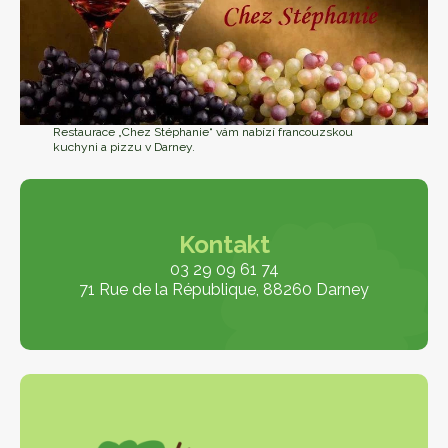
Restaurace „Chez Stéphanie“ vám nabízí francouzskou
kuchyni a pizzu v Darney.
Kontakt
03 29 09 61 74
71 Rue de la République, 88260 Darney