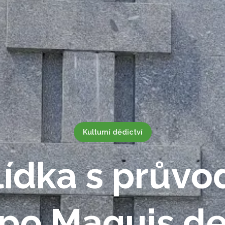
Kulturní dědictví
lídka s prův
po Maquis d