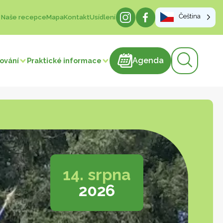
Čeština
Naše recepce
Mapa
Kontakt
Usídlení
Agenda
Agenda
vování
Praktické informace
produkty
cukrářské výrobky
Maso a výrobky z masa
Cukrovinky
ýrobky
Nápoje
Výroba výrobků
elenina
14. srpna
2026