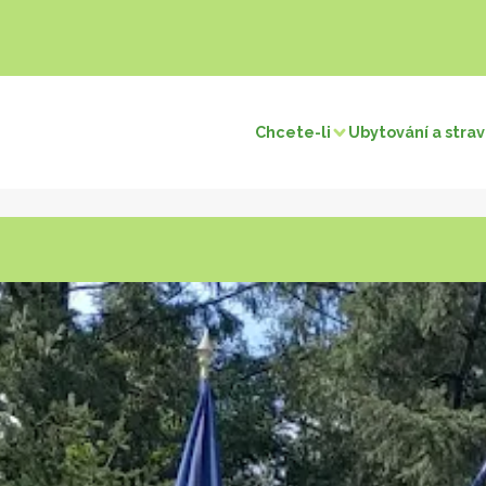
Chcete-li
Ubytování a stra
Návštěvy a objevy
Místní 
v / rybaření
Přírodní památky
Turismus paměti
Pečivo a 
pu obchodníků
Návrat do pravěku
Hrady
Zmrzlina
Pozoruhodné vesnice
Mléčné v
Muzea a výstavy
Med
pu sousedů
Náboženské stavby
Ovoce a z