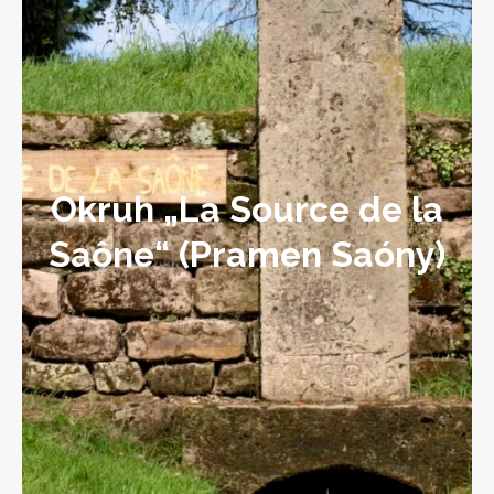
Okruh „La Source de la
Saône“ (Pramen Saóny)