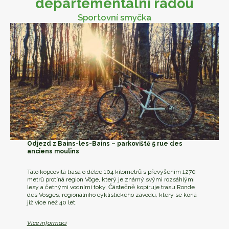
departementální radou
Sportovní smyčka
Odjezd z Bains-les-Bains – parkoviště 5 rue des
anciens moulins
Tato kopcovitá trasa o délce 104 kilometrů s převýšením 1270
metrů protíná region Vôge, který je známý svými rozsáhlými
lesy a četnými vodními toky. Částečně kopíruje trasu Ronde
des Vosges, regionálního cyklistického závodu, který se koná
již více než 40 let.
Více informací