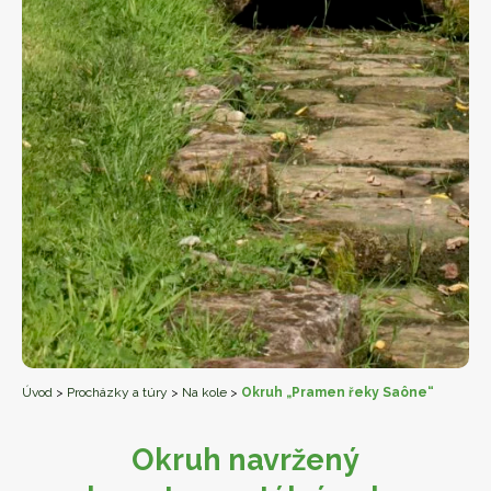
Úvod
>
Procházky a túry
>
Na kole
>
Okruh „Pramen řeky Saône“
Okruh navržený