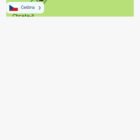
Čeština
Chcete-li
Procházky a túry
Aktivity a volný čas
Návštěvy a objevování
Místní produkty
Váš pobyt
Stravování mimo domov
V praxi
OT Vosges Sud Ouest
Jak se sem dostat
Jak se dostat kolem
Návštěvnická daň
Vosges Pass
Vozvy – jihozápadní strana
Mapa
Kontakt