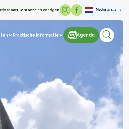
Nederlands
aties
Kaart
Contact
Zich vestigen
Agenda
Agenda
eten
Praktische informatie
Lokale producten
risme
Brood & Gebak
Vlees en vleesproducten
IJs
Snoep
Zuivelproducten
Dranken
Honing
Vervaardiging van artikelen
Groenten en fruit