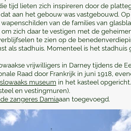
ie tijd lieten zich inspireren door de pla
e dat aan het gebouw was vastgebouwd. Op
 wapenschilden van de families van glasbla
 om zich daar te vestigen met de geheime
verblijfselen te zien op de benedenverdiepi
st als stadhuis. Momenteel is het stadhuis 
aakse vrijwilligers in Darney tijdens de Ee
ale Raad door Frankrijk in juni 1918, even
oslowaaks museum
in het kasteel opgeric
steel en vestingmuren).
de zangeres Damia
aan toegevoegd.