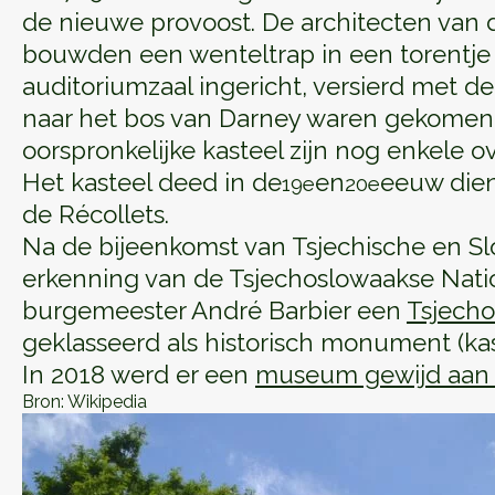
de nieuwe provoost. De architecten van d
bouwden een wenteltrap in een torentj
auditoriumzaal ingericht, versierd met de
naar het bos van Darney waren gekomen
oorspronkelijke kasteel zijn nog enkele o
Het kasteel deed in de
en
eeuw dien
19e
20e
de Récollets.
Na de bijeenkomst van Tsjechische en Slow
erkenning van de Tsjechoslowaakse Nation
burgemeester André Barbier een
Tsjech
geklasseerd als historisch monument (ka
In 2018 werd er een
museum gewijd aan 
Bron: Wikipedia