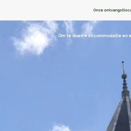
Onze ontvangstloc
Om te doen
Accommodatie en 
Bezoeken en ontdekkingen
en
Jagen/Vissen
Natuurgebieden
Herinneringstoe
t met winkeliers
Terug naar de prehistorie
De kastelen
Opmerkelijke dorpen
Musea en tentoonstellingen
t met de buren
Religieuze gebouwen