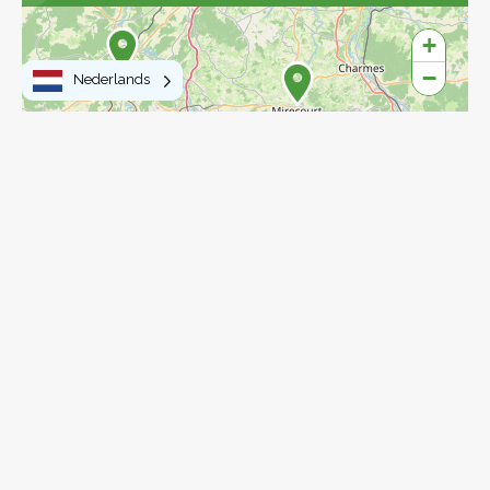
+
−
Nederlands
3
4
8
4
17
17
77
27
15
2
6
15
Leaflet
|
©
OpenStreetMap
contributors