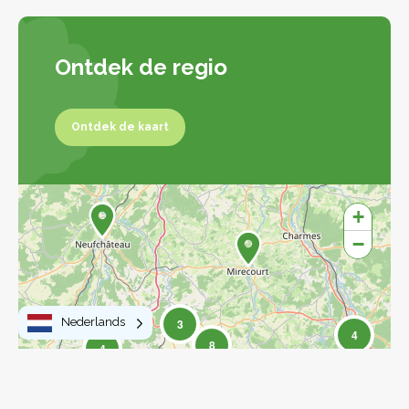
Ontdek de regio
Ontdek de kaart
Ontdek de kaart
+
−
Nederlands
3
4
8
4
17
17
77
27
15