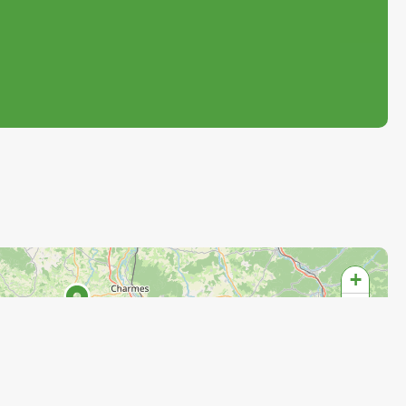
+
−
3
4
8