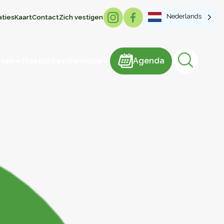
Nederlands
aties
Kaart
Contact
Zich vestigen
Agenda
Agenda
eten
Praktische informatie
Lokale producten
risme
Brood & Gebak
Vlees en vleesproducten
IJs
Snoep
Zuivelproducten
Dranken
Honing
Vervaardiging van artikelen
Groenten en fruit