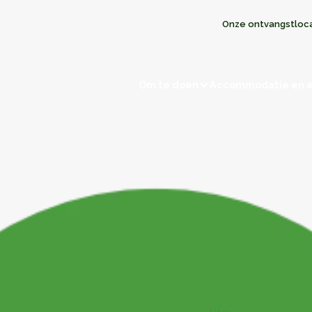
Onze ontvangstloc
Om te doen
Accommodatie en 
Bezoeken en ontdekkingen
en
Jagen/Vissen
Natuurgebieden
Herinneringstoe
t met winkeliers
Terug naar de prehistorie
De kastelen
Opmerkelijke dorpen
Musea en tentoonstellingen
t met de buren
Religieuze gebouwen