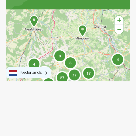
Ontdek de kaart
+
−
3
4
8
4
17
Nederlands
17
77
27
15
2
6
15
Leaflet
|
©
OpenStreetMap
contributors