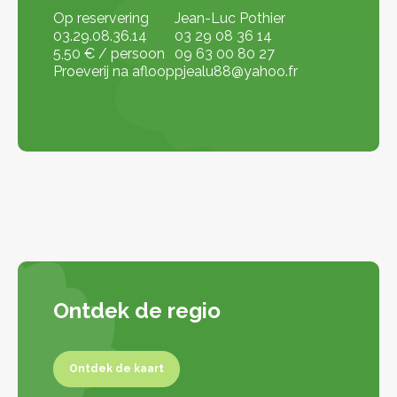
Op reservering
Jean-Luc Pothier
03.29.08.36.14
03 29 08 36 14
5,50 € / persoon
09 63 00 80 27
Proeverij na afloop
pjealu88@yahoo.fr
Ontdek de regio
Ontdek de kaart