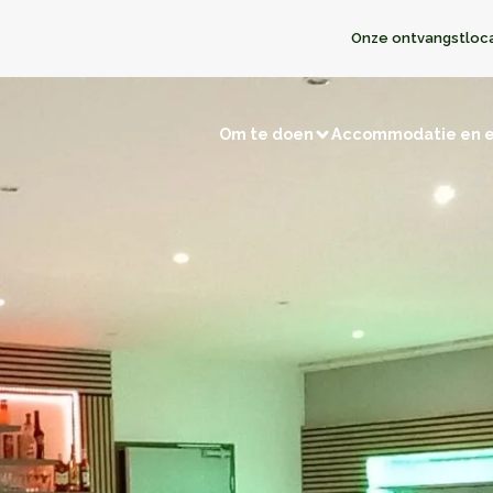
Onze ontvangstloc
Om te doen
Accommodatie en 
Bezoeken en ontdekkingen
en
Jagen/Vissen
Natuurgebieden
Herinneringstoe
t met winkeliers
Terug naar de prehistorie
De kastelen
Opmerkelijke dorpen
Musea en tentoonstellingen
t met de buren
Religieuze gebouwen