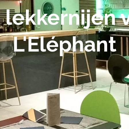
 lekkernijen 
L'Eléphant