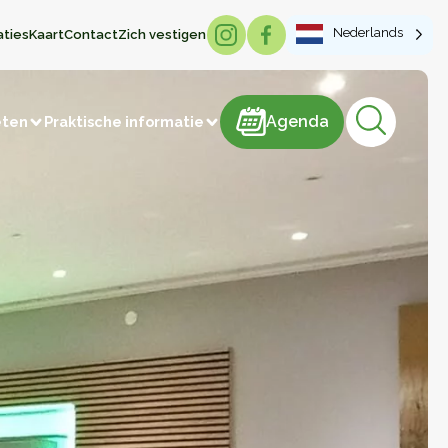
Nederlands
aties
Kaart
Contact
Zich vestigen
Agenda
Agenda
eten
Praktische informatie
Lokale producten
risme
Brood & Gebak
Vlees en vleesproducten
IJs
Snoep
Zuivelproducten
Dranken
Honing
Vervaardiging van artikelen
Groenten en fruit