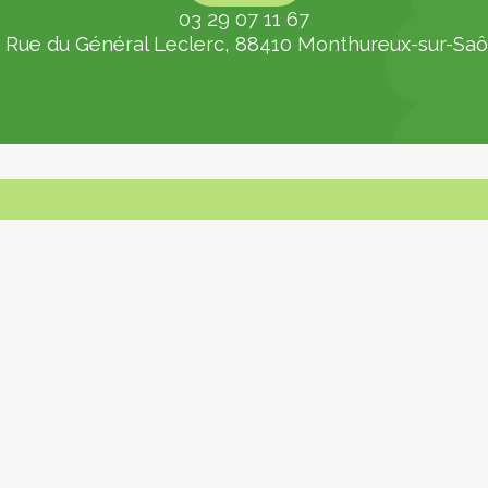
03 29 07 11 67
Website
 Rue du Général Leclerc, 88410 Monthureux-sur-Sa
Uw verblijf
 trektochten
Uit eten
je tijd
tdekkingen
n
De Vogezen – Zuidwestelijke