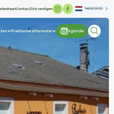
Nederlands
aties
Kaart
Contact
Zich vestigen
Agenda
Agenda
eten
Praktische informatie
Lokale producten
risme
Brood & Gebak
Vlees en vleesproducten
IJs
Snoep
Zuivelproducten
Dranken
Honing
Vervaardiging van artikelen
Groenten en fruit