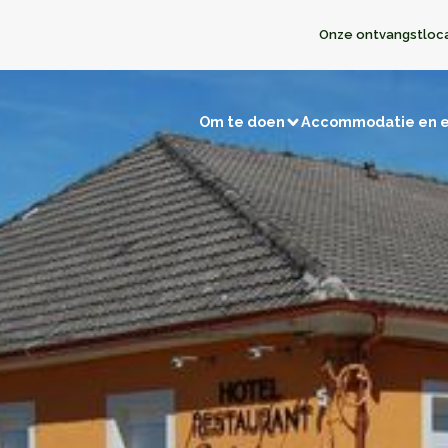
Onze ontvangstloc
Om te doen
Accommodatie en 
Bezoeken en ontdekkingen
en
Jagen/Vissen
Natuurgebieden
Herinneringstoe
t met winkeliers
Terug naar de prehistorie
De kastelen
Opmerkelijke dorpen
Musea en tentoonstellingen
t met de buren
Religieuze gebouwen