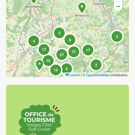
−
3
4
8
4
17
17
77
27
15
2
6
15
Leaflet
|
©
OpenStreetMap
contributors