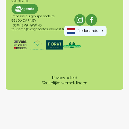
Contact
genda
Agenda
Impasse du groupe scolaire
88260 DARNEY
+33 (0)3 29 09 96 45
tourisme@vosgescotesudouest.fr
Nederlands
Privacybeleid
Wettelijke vermeldingen