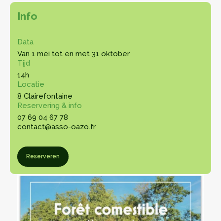
Info
Data
Van 1 mei tot en met 31 oktober
Tijd
14h
Locatie
8 Clairefontaine
Reservering & info
07 69 04 67 78
contact@asso-oazo.fr
eren
Reserveren