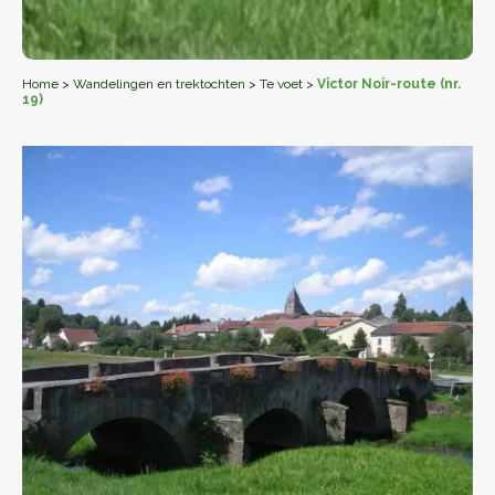
Home
>
Wandelingen en trektochten
>
Te voet
>
Victor Noir-route (nr.
19)