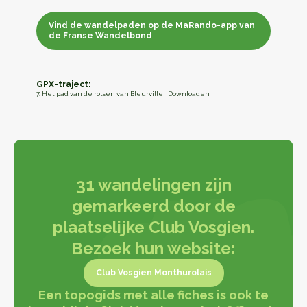
Vind de wandelpaden op de MaRando-app van
de Franse Wandelbond
Vind de wandelpaden op de MaRando-app van
de Franse Wandelbond
GPX-traject:
7. Het pad van de rotsen van Bleurville
Downloaden
31 wandelingen zijn
gemarkeerd door de
plaatselijke Club Vosgien.
Bezoek hun website:
Club Vosgien Monthurolais
Een topogids met alle fiches is ook te
Club Vosgien Monthurolais