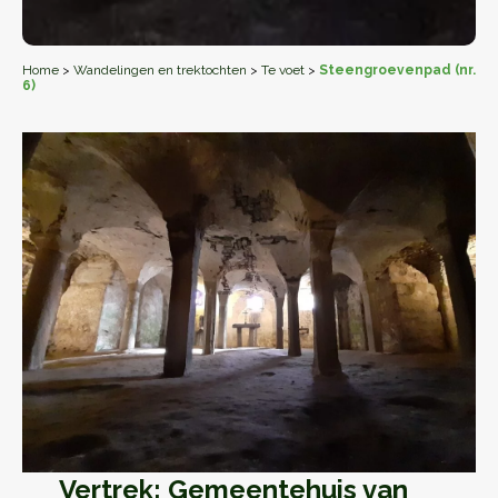
Home
>
Wandelingen en trektochten
>
Te voet
>
Steengroevenpad (nr.
6)
Vertrek: Gemeentehuis van