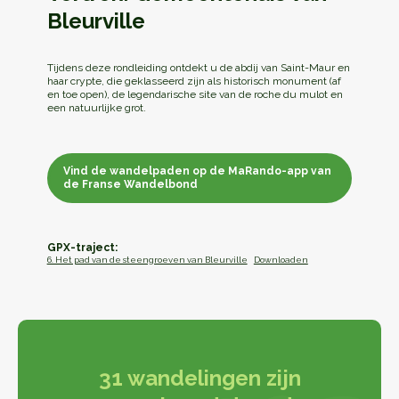
Bleurville
Tijdens deze rondleiding ontdekt u de abdij van Saint-Maur en
haar crypte, die geklasseerd zijn als historisch monument (af
en toe open), de legendarische site van de roche du mulot en
een natuurlijke grot.
Vind de wandelpaden op de MaRando-app van
de Franse Wandelbond
Vind de wandelpaden op de MaRando-app van
de Franse Wandelbond
GPX-traject:
6. Het pad van de steengroeven van Bleurville
Downloaden
31 wandelingen zijn