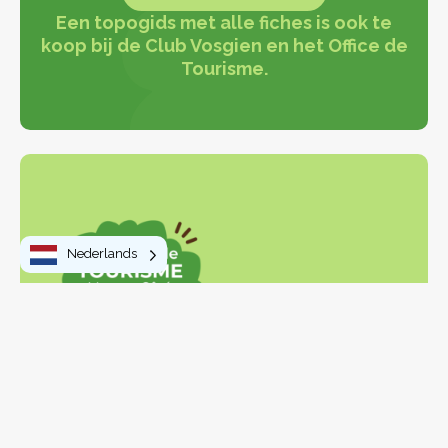
Een topogids met alle fiches is ook te
Club Vosgien Monthurolais
koop bij de Club Vosgien en het Office de
Tourisme.
Nederlands
Om te doen
Wandelingen en trektochten
Activiteiten en vrije tijd