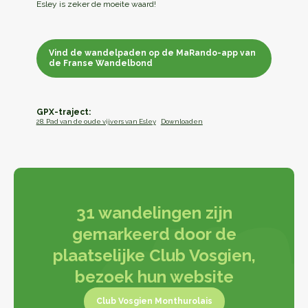
Esley is zeker de moeite waard!
Vind de wandelpaden op de MaRando-app van
de Franse Wandelbond
Vind de wandelpaden op de MaRando-app van
de Franse Wandelbond
GPX-traject:
28. Pad van de oude vijvers van Esley
Downloaden
31 wandelingen zijn
gemarkeerd door de
plaatselijke Club Vosgien,
bezoek hun website
Club Vosgien Monthurolais