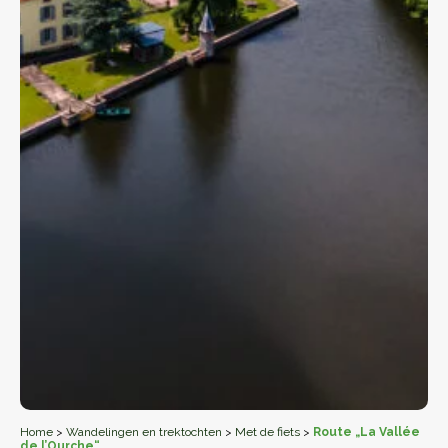
Home
>
Wandelingen en trektochten
>
Met de fiets
>
Route „La Vallée
de l’Ourche“