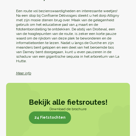
Een route vol bezienswaardigheden en interessante weetjes!
Na een stop bij Confiserie Délivosges steekt u het dorp Attigny
met zijn mooie stenen brug over. Maak van de gelegenheid
gebruik om het educatieve pad van 4 maart en de
fototentoonstelling te ontdekken. De abdij van Droiteval, een
van de hoogtepunten van de route, is zeker een korte pauze
waard om de rijkdom van deze plek te bewonderen en de
informatieborden te lezen. Nadat u langs de Ourche en zijn
meanders bent gelopen en een deel van het beroemde bos
van Darney bent doorgegaan, kunt u even pauzeren in de
schaduw van een gigantische sequoia in het arboretum van La
Hutte.
Meer info
Bekijk alle fietsroutes!
Download de brochure
24 Fietstochten
24 Fietsroutes