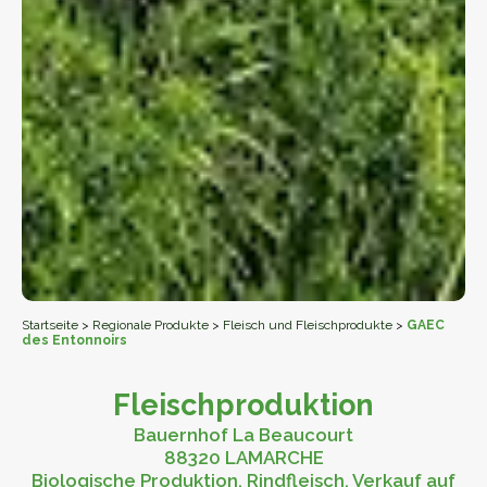
Startseite
>
Regionale Produkte
>
Fleisch und Fleischprodukte
>
GAEC
des Entonnoirs
Fleischproduktion
Bauernhof La Beaucourt
88320 LAMARCHE
Biologische Produktion, Rindfleisch, Verkauf auf