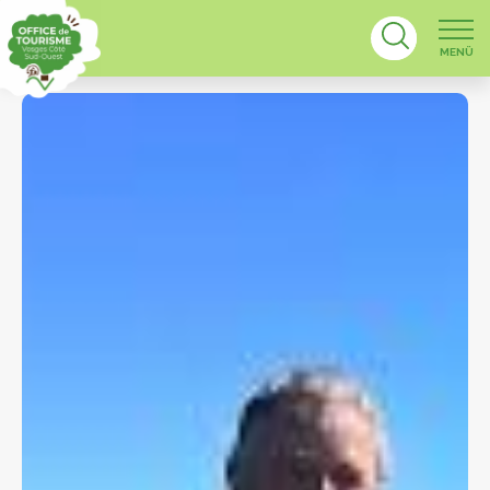
MENÜ
Karte der Hän
Karte des Kulturerb
Regionalkart