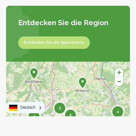
Entdecken Sie die Region
Entdecken Sie die Speisekarte
Entdecken Sie die Karte
+
−
Deutsch
3
4
8
4
17
17
77
27