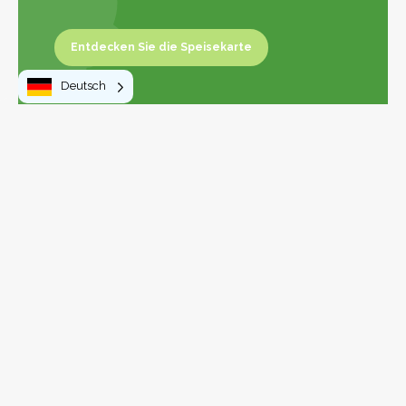
Entdecken Sie die Speisekarte
Entdecken Sie die Karte
Deutsch
Leaflet
|
©
OpenStreetMap
contributors
+
−
Zu tun
Spaziergänge und Wanderungen
Aktivitäten und Freizeit
Besichtigungen und Entdeckungen